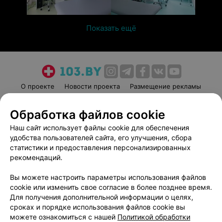
Показать ещё
О проекте
Новости проекта
Размещение рекламы
Медицинский маркетинг
Публичный договор
Обработка файлов cookie
Пользовательское соглашение
Способы оплаты
Наш сайт использует файлы cookie для обеспечения
Вакансии
Партнеры
удобства пользователей сайта, его улучшения, сбора
Написать руководителю 103.by
статистики и предоставления персонализированных
Написать в поддержку
рекомендаций.
Персональные настройки cookie
Вы можете настроить параметры использования файлов
Обработка персональных данных
cookie или изменить свое согласие в более позднее время.
Для получения дополнительной информации о целях,
сроках и порядке использования файлов cookie вы
можете ознакомиться с нашей
Политикой обработки