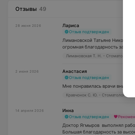
Отзывы
49
Лариса
28 июня 2026
Отзыв подтвержден
Лимановской Татьяне Николаевне
огромная благодарность за высо
Лимановская Т. Н. - Стоматолог-х
Анастасия
2 июня 2026
Отзыв подтвержден
Мне понравилась врачи внимате
Кравчонок С. Ю. - Стоматолог-тер
Инна
14 апреля 2026
Отзыв подтвержден
Рекоме
Доктор Ягмыров  выполнял работ
Большая благодарность за высок