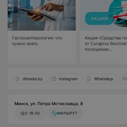
Гастроэнтерология: что
Акция «Средства г
нужно знать
от Curaprox беспла
посещении
профессиональной 
полости рта
dimeda.by
Instagram
WhatsApp
Минск, ул. Петра Мстиславца, 8
ДО 18:00
МАРШРУТ