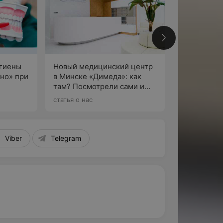
2
игиены
Новый медицинский центр
тно» при
в Минске «Димеда»: как
там? Посмотрели сами и
По
гигиены
поговорили с директором
статья о нас
Viber
Telegram