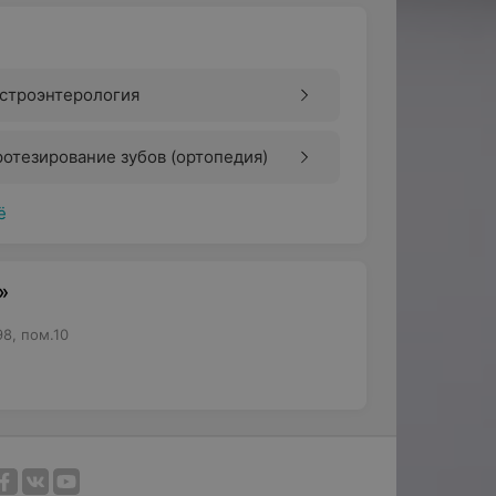
астроэнтерология
отезирование зубов (ортопедия)
ё
»
98, пом.10