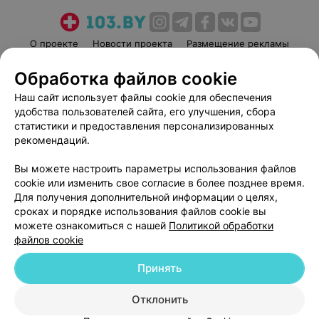
О проекте
Новости проекта
Размещение рекламы
Медицинский маркетинг
Публичный договор
Обработка файлов cookie
Пользовательское соглашение
Способы оплаты
Наш сайт использует файлы cookie для обеспечения
Вакансии
Партнеры
удобства пользователей сайта, его улучшения, сбора
Написать руководителю 103.by
статистики и предоставления персонализированных
рекомендаций.
Написать в поддержку
Персональные настройки cookie
Вы можете настроить параметры использования файлов
cookie или изменить свое согласие в более позднее время.
Обработка персональных данных
Для получения дополнительной информации о целях,
сроках и порядке использования файлов cookie вы
можете ознакомиться с нашей
Политикой обработки
файлов cookie
Принять
© 2026 ООО «Артокс Лаб», УНП 191700409
| 220012, Республика Беларусь,
г. Минск, улица Толбухина, 2, пом. 16 | help@103.by
Отклонить