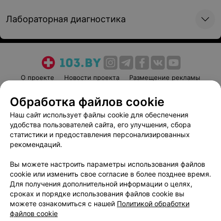
Лабораторная диагностика
О проекте
Новости проекта
Размещение рекламы
Медицинский маркетинг
Публичный договор
Обработка файлов cookie
Пользовательское соглашение
Способы оплаты
Наш сайт использует файлы cookie для обеспечения
Вакансии
Партнеры
удобства пользователей сайта, его улучшения, сбора
Написать руководителю 103.by
статистики и предоставления персонализированных
рекомендаций.
Написать в поддержку
Персональные настройки cookie
Вы можете настроить параметры использования файлов
cookie или изменить свое согласие в более позднее время.
Обработка персональных данных
Для получения дополнительной информации о целях,
сроках и порядке использования файлов cookie вы
можете ознакомиться с нашей
Политикой обработки
файлов cookie