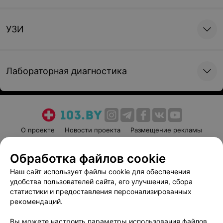
УЗИ
Лабораторная диагностика
О проекте
Новости проекта
Размещение рекламы
Медицинский маркетинг
Публичный договор
Обработка файлов cookie
Пользовательское соглашение
Способы оплаты
Наш сайт использует файлы cookie для обеспечения
Вакансии
Партнеры
удобства пользователей сайта, его улучшения, сбора
Написать руководителю 103.by
статистики и предоставления персонализированных
Написать в поддержку
рекомендаций.
Персональные настройки cookie
Вы можете настроить параметры использования файлов